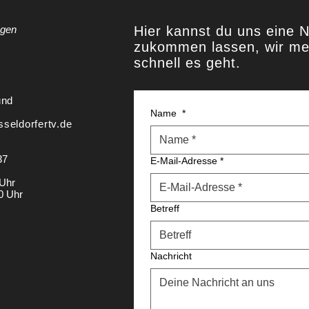
agen
Hier kannst du uns eine N
zukommen lassen, wir me
schnell es geht.
 und
Name
*
seldorfertv.de
37
E-Mail-Adresse
*
 Uhr
0 Uhr
Betreff
Nachricht