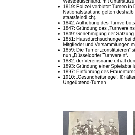
Westdeutschland, mit Unterstützu
1819: Polizei verbietet Turnen in
Nationalstaat und gelten deshalb 
staatsfeindlich).
1842: Aufhebung des Turnverbots
1847: Gründung des „Turnvereins
1849: Genehmigung der Satzung 
1851: Hausdurchsuchungen bei de
Mitglieder und Versammlungen m
1859: Die Turner „constituieren“ 
nun „Düsseldorfer Turnverein“.
1882: der Vereinsname erhält den
1893: Gründung einer Spielabtei
1897: Einführung des Frauenturn
1910: „Gesundheitsriege“, für ält
Ungeübtend-Turnen