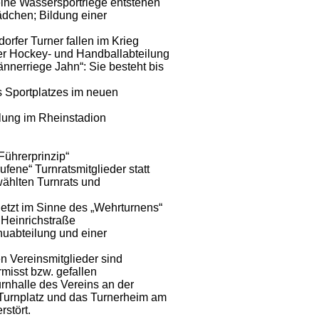
eine Wassersportriege entstehen
ädchen; Bildung einer
rfer Turner fallen im Krieg
er Hockey- und Handballabteilung
nnerriege Jahn“: Sie besteht bis
 Sportplatzes im neuen
lung im Rheinstadion
Führerprinzip“
ufene“ Turnratsmitglieder statt
ählten Turnrats und
 jetzt im Sinne des „Wehrturnens“
 Heinrichstraße
nuabteilung und einer
en Vereinsmitglieder sind
misst bzw. gefallen
rnhalle des Vereins an der
 Turnplatz und das Turnerheim am
rstört.