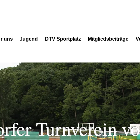
r uns
Jugend
DTV Sportplatz
Mitgliedsbeiträge
V
rfer Turnverein v