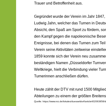
Trauer und Betroffenheit aus.
Gegründet wurde der Verein im Jahr 1847, i
Ludwig Jahn, welcher das Turnen in Deutsc
Absicht, den Spaß am Sport zu fördern, son
den Kampf gegen die napoleonische Besetz
Ereignisse, bei denen das Turnen zum Teil
Verein seine Aktivitäten zeitweise einstelle
1859 konnte sich der Verein neu zusammen
beständigen Namen „Düsseldorfer Turnvere
Weltkriege, hielt die Verbindung vieler Tur
Turnerinnen anschließen dürfen.
Heute zählt der DTV mit rund 1500 Mitglie
Abteilungen zu einem der größten Breitens
Quelle:
https://www.nrz.de/lokales/duesseldorf/article402063858/du