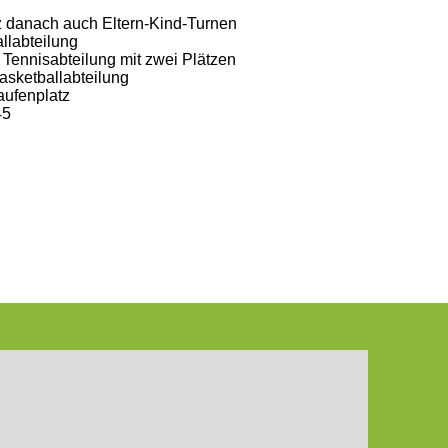
z danach auch Eltern-Kind-Turnen
llabteilung
Tennisabteilung mit zwei Plätzen
asketballabteilung
ufenplatz
45