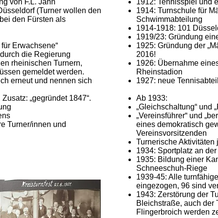
ng von F.L. Jahn
1912: Tennisspiel und 
 Düsseldorf (Turner wollen den
1914: Turnschule für M
bei den Fürsten als
Schwimmabteilung
1914-1918: 101 Düsseldo
1919/23: Gründung ein
 für Erwachsene“
1925: Gründung der „Mä
durch die Regierung
2016!
n rheinischen Turnern,
1926: Übernahme eines
üssen gemeldet werden.
Rheinstadion
sich erneut und nennen sich
1927: neue Tennisabtei
 Zusatz: „gegründet 1847“.
Ab 1933:
lung
„Gleichschaltung“ und „
ens
„Vereinsführer“ und „ber
ere Turner/innen und
eines demokratisch gew
Vereinsvorsitzenden
Turnerische Aktivitäten
1934: Sportplatz an der
1935: Bildung einer Ka
Schneeschuh-Riege
1939-45: Alle turnfähig
eingezogen, 96 sind ver
1943: Zerstörung der Tu
Bleichstraße, auch der
Flingerbroich werden ze