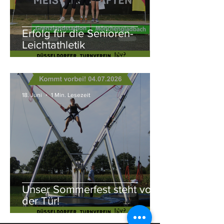
Erfolg für die Senioren-
Leichtathletik
18. Juni
1 Min. Lesezeit
Unser Sommerfest steht vor
der Tür!