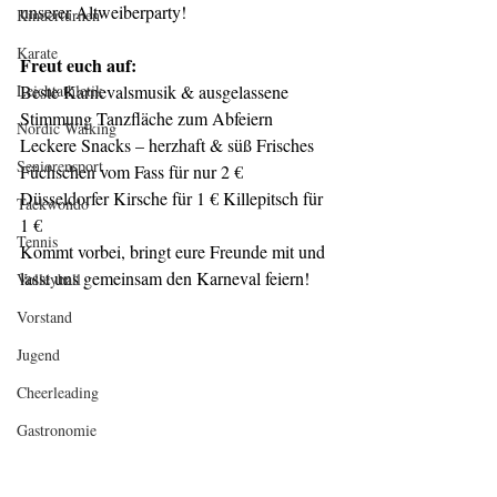
unserer Altweiberparty!
Kinderturnen
Karate
Freut euch auf:
Leichtathletik
Beste Karnevalsmusik & ausgelassene 
Stimmung Tanzfläche zum Abfeiern 
Nordic Walking
Leckere Snacks – herzhaft & süß Frisches 
Seniorensport
Füchschen vom Fass für nur 2 € 
Düsseldorfer Kirsche für 1 € Killepitsch für 
Taekwondo
1 €
Tennis
Kommt vorbei, bringt eure Freunde mit und 
lasst uns gemeinsam den Karneval feiern!
Volleyball
Vorstand
Jugend
Cheerleading
Gastronomie