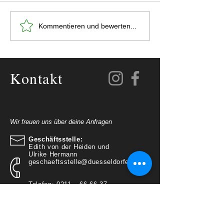
Reminder! Oktoberfest in
Sommerfest am 06
Kommentieren und bewerten...
der Vereinsgastronomie
September 2025
Kontakt
Wir freuen uns über deine Anfragen
Geschäftsstelle:
Edith von der Heiden und
Ulrike Hermann
geschaeftsstelle@duesseldorfertv.de
Telefon: 0211 – 66 66 37
Sprechzeiten:
Dienstags 11.00 – 13.00 Uhr
Donnerstag 16.00 – 18.00 Uhr