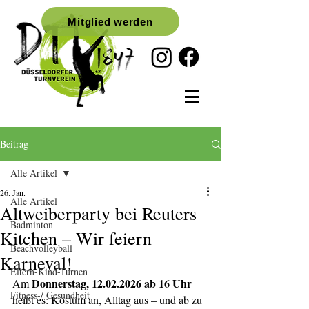
Mitglied werden
Beitrag
Alle Artikel
26. Jan.
Alle Artikel
Altweiberparty bei Reuters
Badminton
Kitchen – Wir feiern
Beachvolleyball
Karneval!
Eltern-Kind-Turnen
Donnerstag, 12.02.2026 ab 16 Uhr
Am 
Fitness-/ Gesundheit
heißt es: Kostüm an, Alltag aus – und ab zu 