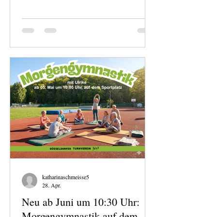
Vorführungen aus verschiedenen
Abteilungen (u. a. Kinderturnen, Karate,
Cheerleading, Fitness, Beachvolleyball und
Leichtathletik), Spiel & Spaß für Kinder
sowie leckeres Essen vom Grill und kühle
Getränke. Damit das Fest ein voller Erfolg
wird, freuen wir uns über Unterstützung –
z. B
katharinaschmeisse5
28. Apr.
Neu ab Juni um 10:30 Uhr:
Morgengymnastik auf dem