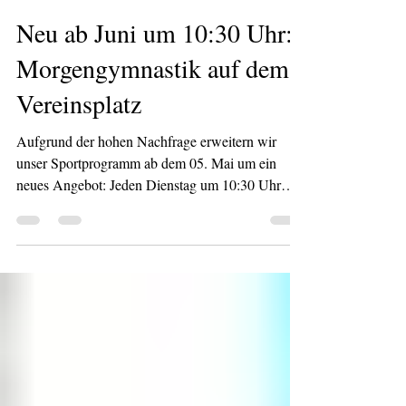
28. Apr.
1 Min. Lesezeit
Neu ab Juni um 10:30 Uhr:
Morgengymnastik auf dem
Vereinsplatz
Aufgrund der hohen Nachfrage erweitern wir
unser Sportprogramm ab dem 05. Mai um ein
neues Angebot: Jeden Dienstag um 10:30 Uhr
findet Morgengymnastik mit Ulrike und Gisela auf
dem Vereinsplatz statt. Die Einheiten sind
mobilisierend, leicht und wohltuend gestaltet –
ideal für alle, die den Tag mit sanfter Bewegung
an der frischen Luft beginnen möchten. Besonders
wichtig: Dieses Angebot gilt für alle Mitglieder
und Interessierten, ganz ohne Altersbegrenzung.
Wir freuen uns üb