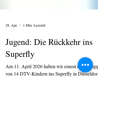
28. Apr.
1 Min. Lesezeit
Jugend: Die Rückkehr ins
Superfly
Am 11. April 2026 haben wir erneut eine Gruppe
von 14 DTV-Kindern ins Superfly in Düsseldorf
eingeladen. Nach dem Treffen auf dem Sportplatz
ging es pünktlich mit der U72 Richtung Kappeler
Straße. Von dort war es nur noch ein kurzer
Fußweg zu zwei Stunden Sprungspaß. Nach der