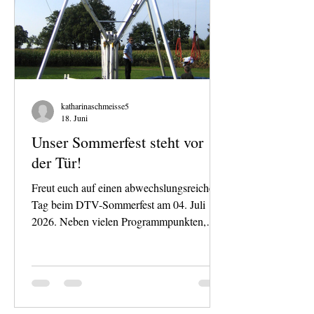
katharinaschmeisse5
18. Juni
Unser Sommerfest steht vor
der Tür!
Freut euch auf einen abwechslungsreichen
Tag beim DTV-Sommerfest am 04. Juli
2026. Neben vielen Programmpunkten,
Buffet und einem Tag mit allen Mitgliedern
erwartet euch in diesem Jahr ein besonderes
Highlight: das Duo Jump Trampolin.
Kommt vorbei und probiert es aus!! Eine
tolle Gelegenheit, etwas Neues zu erleben