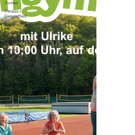
Turnen
Fitness-/
Gesundheit
Kinderturnen
Karate
Leichtathletik
Nordic
Walking
Seniorensport
Taekwondo
Tennis
Volleyball
Vorstand
Jugend
Cheerleading
Gastronomie