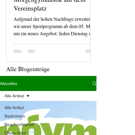
Vereinsplatz
Aufgrund der hohen Nachfrage erweitern
wir unser Sportprogramm ab dem 05. Mai
um ein neues Angebot: Jeden Dienstag um
10:30 Uhr findet Morgengymnastik mit
Ulrike und Gisela auf dem Vereinsplatz
statt. Die Einheiten sind mobilisierend,
leicht und wohltuend gestaltet – ideal für
Alle Blogeinträge
alle, die den Tag mit sanfter Bewegung an
der frischen Luft beginnen möchten.
Besonders wichtig: Dieses Angebot gilt für
Aktuelles
alle Mitglieder und Interessierten, ganz
Alle Artikel
ohne Altersbegrenzung. Wir freuen uns üb
Alle Artikel
Badminton
Beachvolleyball
Eltern-Kind-