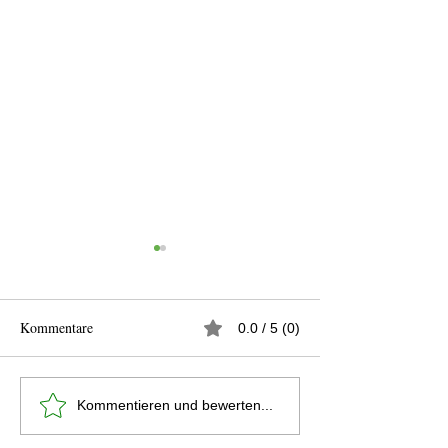
Kommentare
0.0 / 5 (0)
3. Form: Do-San (Classic
1. Form: Chon-Ji 
Kommentieren und bewerten...
Taekwondo)
Taekwondo)