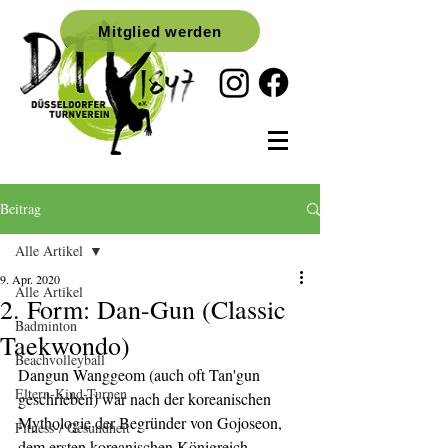
Mitglied werden
Beitrag
Alle Artikel
9. Apr. 2020
Alle Artikel
2. Form: Dan-Gun (Classic
Badminton
Taekwondo)
Beachvolleyball
Dangun Wanggeom (auch oft Tan'gun 
Eltern-Kind-Turnen
geschrieben) war nach der koreanischen 
Mythologie der Begründer von Gojoseon, 
Fitness-/ Gesundheit
dem ersten koreanischen Königreich.