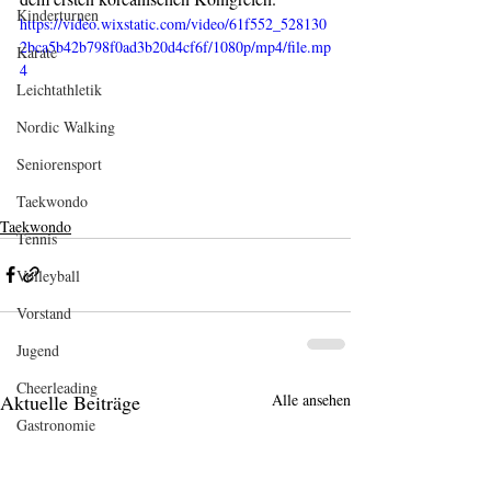
Kinderturnen
https://video.wixstatic.com/video/61f552_528130
2bca5b42b798f0ad3b20d4cf6f/1080p/mp4/file.mp
Karate
4
Leichtathletik
Nordic Walking
Seniorensport
Taekwondo
Taekwondo
Tennis
Volleyball
Vorstand
Jugend
Cheerleading
Aktuelle Beiträge
Alle ansehen
Gastronomie