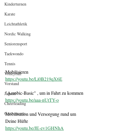
Kinderturnen
Karate
Leichtathletik
Nordic Walking
Seniorensport
Taekwondo
Tennis
Mobilisieren
Volleyball
https://youtu.be/Li0B219qX6E
Vorstand
"Aerobic-Basic" , um in Fahrt zu kommen
Jugend
https://youtu.be/aaa-nUtTY-o
Cheerleading
Gastronomie
Mobilisation und Versorgung rund um 
Deine Hüfte
https://youtu.be/JE-ev1GHNhA