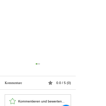
Kommentare
0.0 / 5 (0)
Sommerfest am 06.
Trainer/in Eltern-
Kommentieren und bewerten...