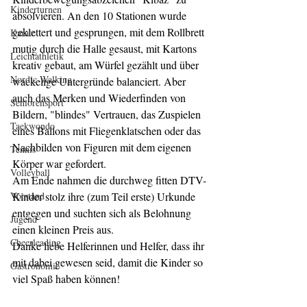
Kinderturnen
absolvieren. An den 10 Stationen wurde 
geklettert und gesprungen, mit dem Rollbrett 
Karate
mutig durch die Halle gesaust, mit Kartons 
Leichtathletik
kreativ gebaut, am Würfel gezählt und über 
Nordic Walking
wackelige Untergründe balanciert. Aber 
auch das Merken und Wiederfinden von 
Seniorensport
Bildern, "blindes" Vertrauen, das Zuspielen 
Taekwondo
eines Ballons mit Fliegenklatschen oder das 
Nachbilden von Figuren mit dem eigenen 
Tennis
Körper war gefordert.
Volleyball
Am Ende nahmen die durchweg fitten DTV-
Vorstand
Kinder stolz ihre (zum Teil erste) Urkunde 
entgegen und suchten sich als Belohnung 
Jugend
einen kleinen Preis aus. 
Cheerleading
Danke liebe Helferinnen und Helfer, dass ihr 
mit dabei gewesen seid, damit die Kinder so 
Gastronomie
viel Spaß haben können!