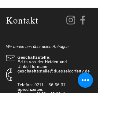
Kontakt
Wir freuen uns über deine Anfragen
Geschäftsstelle:
Edith von der Heiden und
Ulrike Hermann
geschaeftsstelle@duesseldorfertv.de
Telefon: 0211 – 66 66 37
Sprechzeiten:
Dienstags 11.00 – 13.00 Uhr
Donnerstag 16.00 – 18.00 Uhr
Adresse:
Staufenplatz 10 ,
40629 Düsseldorf