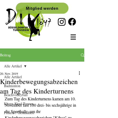
Mitglied werden
Beitrag
Alle Artikel
20. Nov. 2019
Alle Artikel
Kinderbewegungsabzeichen
Badminton
am Tag des Kinderturnens
Beachvolleyball
Zum Tag des Kinderturnens kamen am 10. 
Eltern-Kind-Turnen
November fast 100 drei- bis sechsjährige in 
die Sporthalle, um ihr 
Fitness-/ Gesundheit
Kinderbewegungsabzeichen "Kibaz" zu 