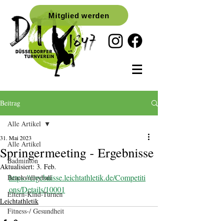
Mitglied werden
Beitrag
Alle Artikel
31. Mai 2023
Alle Artikel
Springermeeting - Ergebnisse
Badminton
Aktualisiert:
3. Feb.
https://ergebnisse.leichtathletik.de/Competiti
Beachvolleyball
ons/Details/10001
Eltern-Kind-Turnen
Leichtathletik
Fitness-/ Gesundheit