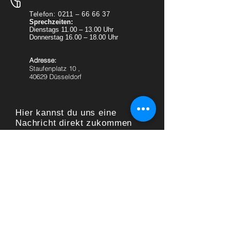
Telefon: 0211 – 66 66 37
Sprechzeiten:
Dienstags 11.00 – 13.00 Uhr
Donnerstag 16.00 – 18.00 Uhr
Adresse:
Staufenplatz 10 ,
40629 Düsseldorf
Hier kannst du uns eine
Nachricht direkt zukommen
lassen, wir melden uns so
schnell es geht.
Name
*
E-Mail-Adresse
*