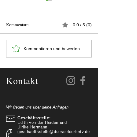
Kommentare
0.0 / 5 (0)
Erfolg für die Senioren-
Deutsches Sporta
Kommentieren und bewerten...
Leichtathletik
im DTV
Kontakt
Wir freuen uns über deine Anfragen
Geschäftsstelle:
Edith von der Heiden und
Ulrike Hermann
geschaeftsstelle@duesseldorfertv.de