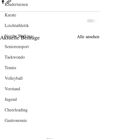
Kinderturnen
Karate
Leichtathletik
Nordic Walking
Aktuelle Beiträge
Alle ansehen
Seniorensport
Taekwondo
Tennis
Volleyball
Vorstand
Jugend
Cheerleading
Gastronomie